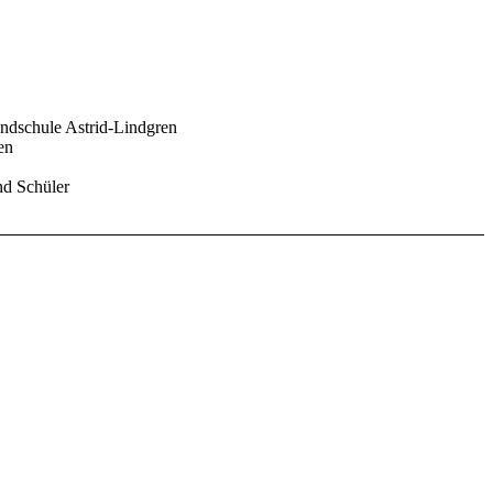
undschule Astrid-Lindgren
en
nd Schüler